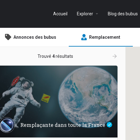
arrow_drop_down
Accueil
Explorer
Blog des bubus
Annonces des bubus
Remplacement
ow_backward
arrow_forward
Trouvé
4
résultats
Remplaçante dans toute la France