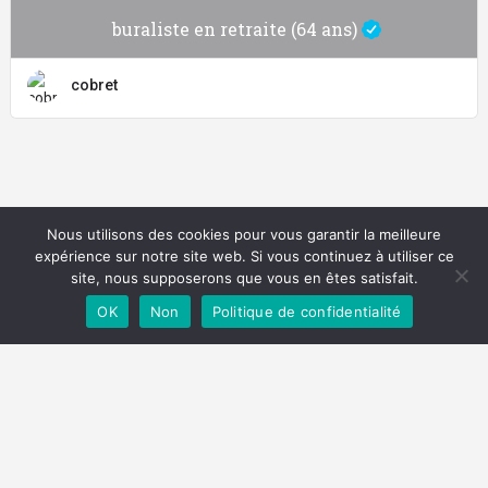
buraliste en retraite (64 ans)
cobret
Nous utilisons des cookies pour vous garantir la meilleure
expérience sur notre site web. Si vous continuez à utiliser ce
site, nous supposerons que vous en êtes satisfait.
OK
Non
Politique de confidentialité
Politique de confidentialité
Mentions légales
Fait avec ♥ par un bubu, pour les bubus